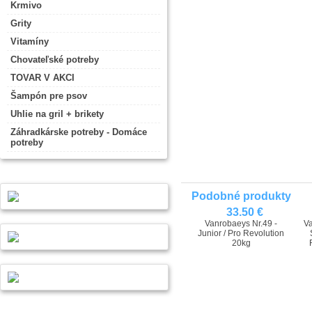
Krmivo
Grity
Vitamíny
Chovateľské potreby
TOVAR V AKCI
Šampón pre psov
Uhlie na gril + brikety
Záhradkárske potreby - Domáce
potreby
Podobné produkty
33.50 €
Vanrobaeys Nr.49 -
Va
Junior / Pro Revolution
20kg