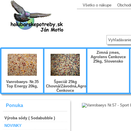
Všetko o nákupe
Obchod
Zimná zmes,
Agrolens Čenkovce
25kg, Slovensko
Vanrobaeys- Nr.35
Špeciál 25kg
Top Energy 20kg,
Chovná/Závodná,Agrolens
Čenkovce
,Slovensko
Ponuka
Výroba sódy ( Sodabubble )
NOVINKY