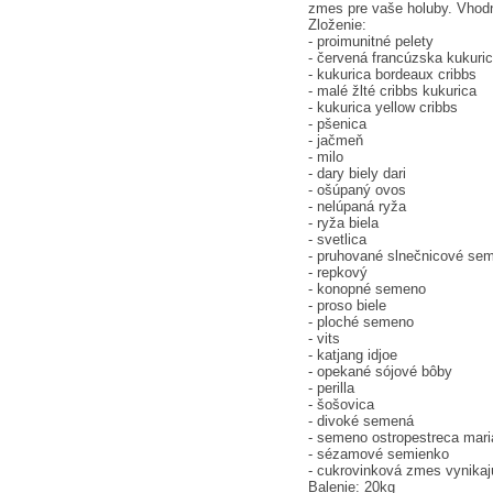
zmes pre vaše holuby. Vhodné
Zloženie:
- proimunitné pelety
- červená francúzska kukuri
- kukurica bordeaux cribbs
- malé žlté cribbs kukurica
- kukurica yellow cribbs
- pšenica
- jačmeň
- milo
- dary biely dari
- ošúpaný ovos
- nelúpaná ryža
- ryža biela
- svetlica
- pruhované slnečnicové se
- repkový
- konopné semeno
- proso biele
- ploché semeno
- vits
- katjang idjoe
- opekané sójové bôby
- perilla
- šošovica
- divoké semená
- semeno ostropestreca mar
- sézamové semienko
- cukrovinková zmes vynika
Balenie: 20kg