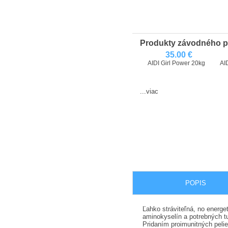
Produkty závodného 
35.00 €
AIDI Girl Power 20kg
AI
...viac
POPIS
Ľahko stráviteľná, no energe
aminokyselín a potrebných tu
Pridaním proimunitných pelie