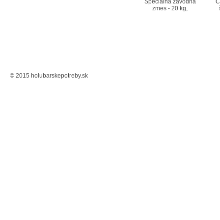
Špeciálna závodná
C
zmes - 20 kg,
© 2015 holubarskepotreby.sk