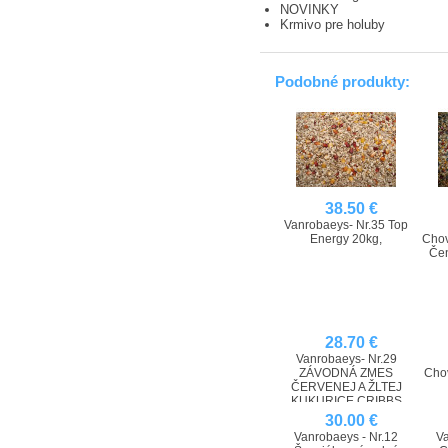
NOVINKY
Krmivo pre holuby
Podobné produkty:
38.50 €
Vanrobaeys- Nr.35 Top
Energy 20kg,
Chov
Čen
28.70 €
Vanrobaeys- Nr.29
ZÁVODNÁ ZMES
Cho
ČERVENEJ A ŽLTEJ
KUKURICE CRIBBS
BEZ HRACHU - 20 kg
30.00 €
Vanrobaeys - Nr.12
Va