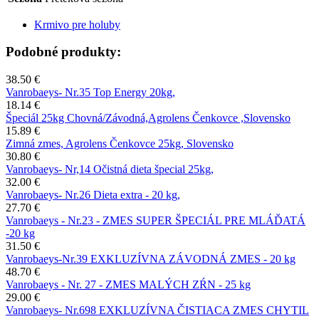
Krmivo pre holuby
Podobné produkty:
38.50 €
Vanrobaeys- Nr.35 Top Energy 20kg,
18.14 €
Špeciál 25kg Chovná/Závodná,Agrolens Čenkovce ,Slovensko
15.89 €
Zimná zmes, Agrolens Čenkovce 25kg, Slovensko
30.80 €
Vanrobaeys- Nr,14 Očistná dieta špecial 25kg,
32.00 €
Vanrobaeys- Nr.26 Dieta extra - 20 kg,
27.70 €
Vanrobaeys - Nr.23 - ZMES SUPER ŠPECIÁL PRE MLÁĎATÁ
-20 kg
31.50 €
Vanrobaeys-Nr.39 EXKLUZÍVNA ZÁVODNÁ ZMES - 20 kg
48.70 €
Vanrobaeys - Nr. 27 - ZMES MALÝCH ZŔN - 25 kg
29.00 €
Vanrobaeys- Nr.698 EXKLUZÍVNA ČISTIACA ZMES CHYTIL