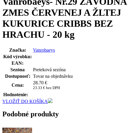
Vanrobaeys- Nr.29 ZÁVODNÁ
ZMES ČERVENEJ A ŽLTEJ
KUKURICE CRIBBS BEZ
HRACHU - 20 kg
Značka:
Vanrobaeys
Kód výrobku:
EAN:
Sezóna
Preteková sezóna
Dostupnosť:
Tovar na objednávku
28.70
€
Cena:
23.33 € bez DPH
Hodnotenie:
VLOŽIŤ DO KOŠÍKA
Podobné produkty