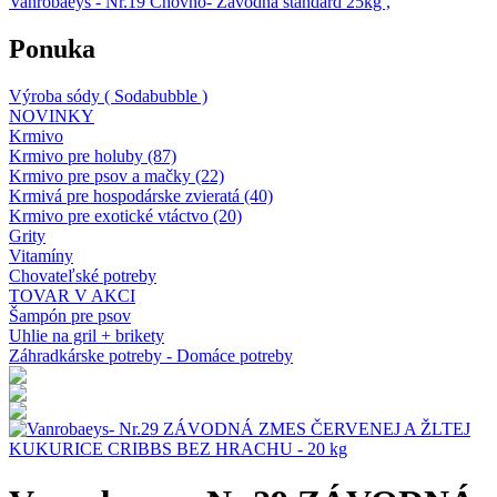
Vanrobaeys - Nr.19 Chovno- Závodná štandard 25kg ,
Ponuka
Výroba sódy ( Sodabubble )
NOVINKY
Krmivo
Krmivo pre holuby (87)
Krmivo pre psov a mačky (22)
Krmivá pre hospodárske zvieratá (40)
Krmivo pre exotické vtáctvo (20)
Grity
Vitamíny
Chovateľské potreby
TOVAR V AKCI
Šampón pre psov
Uhlie na gril + brikety
Záhradkárske potreby - Domáce potreby