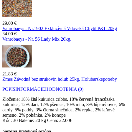
29.00 €
Vanrobaeys - Nr.1902 Exkluzívná Vdovská Chytil P&L 20kg
34.00 €
Vanrobaeys - Nr. 56 Lady Mix 20kg,
21.83 €
Zmes Závodná bez strukovín holub 25kg, Holubarskepotreby
POPIS
INFORMÁCIE
HODNOTENIA (0)
Zloženie: 18% žltá kukurica cribbs, 18% červená francúzska
kukurica, 12% dari, 12% pšenica, 10% milo, 8% lúpaný ovos, 6%
cardy, 5% paddy, 3% čierna slnečnica, 2% repka, 2% laňové
semeno, 2% pohánka, 2% konope
Kód: 30 Balenie: 20 kg Cena: 22.00€
Sezóna
Preteková sezóna