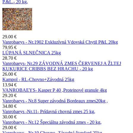
P.&L.- 20 kg,
29.00 €
Vanrobaeys - Nr.1902 Exkluzívná Vdovská Chytil P&L 20kg
79.95 €
LÚPANÁ SLNEČNICA 25kg
28.70 €
Vanrobaeys- Nr.29 ZÁVODNÁ ZMES ČERVENEJ A ŽLTEJ
KUKURICE CRIBBS BEZ HRACHU - 20 kg
26.00 €
Kampol - RL-Chovno+Závodná 25kg
13.94 €
VANROBAEYS- Kasper P 40 ,Proteinové granule 4kg
29.20 €
Vanrobaeys - Nr.8 Super závodná Bordeaux zmes20kg ,
34.80 €
Vanrobaeys -Nr.11- Prídavná chovná zmes 25 kg,
30.00 €
Vanrobaeys - Nr.12 Špeciálna závodná zmes - 20 kg,
29.00 €
Vanrobaeys - Nr.19 Chovno- Závodná štandard 25kg ,