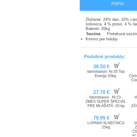
POPIS
Zloženie: 24% dari, 15% car
šošovica, 4 % proso, 4 % ľ
Balenie: 20kg
Sezóna
Preteková sezó
Krmivo pre holuby
Podobné produkty:
38.50 €
Vanrobaeys- Nr.35 Top
Energy 20kg,
Chov
Čen
27.70 €
Vanrobaeys - Nr.23 -
V
ZMES SUPER ŠPECIÁL
PRE MLÁĎATÁ -20 kg
ZÁ
79.95 €
LÚPANÁ SLNEČNICA
V
25kg
ČE
KU