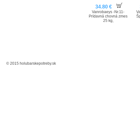
BE
34.80 €
Vanrobaeys -Nr.11-
Va
Prídavná chovná zmes
Šp
25 kg,
© 2015 holubarskepotreby.sk