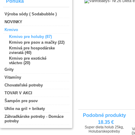
Ponuka
Výroba sódy ( Sodabubble )
NOVINKY
Krmivo
Krmivo pre holuby (87)
Krmivo pre psov a mačky (22)
Krmivá pre hospodárske
zvieratá (40)
Krmivo pre exotické
vtáctvo (20)
Grity
Vitamíny
Chovateľské potreby
TOVAR V AKCI
Šampón pre psov
Uhlie na gril + brikety
Podobné produkty
Záhradkárske potreby - Domáce
potreby
18.35 €
Super dieta holub 25kg,
V
Holubarskepotreby
Di