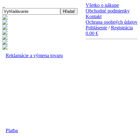
Všetko o nákupe
Obchodné podmienky
Hľadať
Kontakt
Ochrana osobných údajov
Prihlásenie
/
Registrácia
0.00 €
Reklamácie a výmena tovaru
Platba