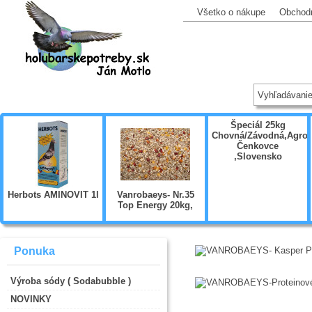
Všetko o nákupe
Obchod
Špeciál 25kg
Chovná/Závodná,Agrol
Čenkovce
,Slovensko
Herbots AMINOVIT 1l
Vanrobaeys- Nr.35
Top Energy 20kg,
Ponuka
Výroba sódy ( Sodabubble )
NOVINKY