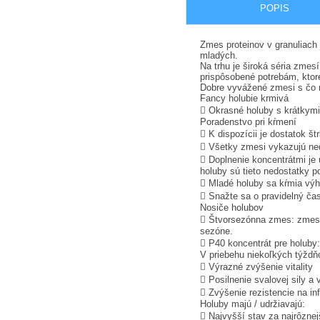
POPIS
Zmes proteinov v granuliach 
mladých.
Na trhu je široká séria zmes
prispôsobené potrebám, ktoré 
Dobre vyvážené zmesi s čo n
Fancy holubie krmivá
 Okrasné holuby s krátkymi
Poradenstvo pri kŕmení
 K dispozícii je dostatok št
 Všetky zmesi vykazujú ned
 Doplnenie koncentrátmi je 
holuby sú tieto nedostatky p
 Mladé holuby sa kŕmia výh
 Snažte sa o pravidelný čas
Nosiče holubov
 Štvorsezónna zmes: zmes p
sezóne.
 P40 koncentrát pre holuby:
V priebehu niekoľkých týždň
 Výrazné zvýšenie vitality
 Posilnenie svalovej sily a v
 Zvýšenie rezistencie na in
Holuby majú / udržiavajú:
 Najvyšší stav za najrôznej