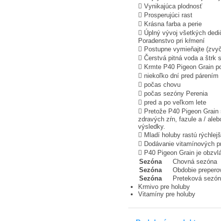
 Vynikajúca plodnosť
 Prosperujúci rast
 Krásna farba a perie
 Úplný vývoj všetkých dedi
Poradenstvo pri kŕmení
 Postupne vymieňajte (zvyč
 Čerstvá pitná voda a štrk 
 Krmte P40 Pigeon Grain po c
 niekoľko dní pred párením
 počas chovu
 počas sezóny Perenia
 pred a po veľkom lete
 Pretože P40 Pigeon Grain
zdravých zŕn, fazule a / ale
výsledky.
 Mladí holuby rastú rýchlej
 Dodávanie vitamínových pr
 P40 Pigeon Grain je obzvl
Sezóna
Chovná sezóna
Sezóna
Obdobie prepero
Sezóna
Preteková sezó
Krmivo pre holuby
Vitamíny pre holuby