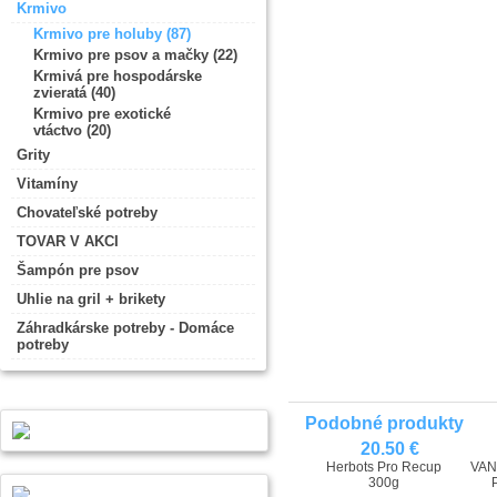
Krmivo
Krmivo pre holuby (87)
Krmivo pre psov a mačky (22)
Krmivá pre hospodárske
zvieratá (40)
Krmivo pre exotické
vtáctvo (20)
Grity
Vitamíny
Chovateľské potreby
TOVAR V AKCI
Šampón pre psov
Uhlie na gril + brikety
Záhradkárske potreby - Domáce
potreby
Podobné produkty
20.50 €
Herbots Pro Recup
VAN
300g