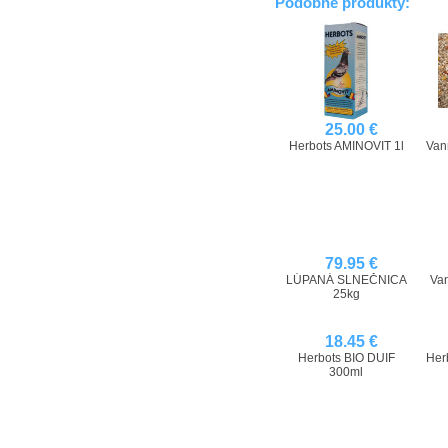
Podobné produkty:
25.00 €
Herbots AMINOVIT 1l
Van
79.95 €
LÚPANÁ SLNEČNICA
Va
25kg
18.45 €
Herbots BIO DUIF
Her
300ml