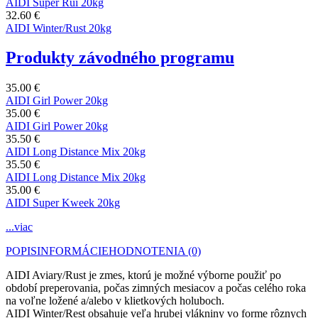
AIDI Super Rui 20kg
32.60 €
AIDI Winter/Rust 20kg
Produkty závodného programu
35.00 €
AIDI Girl Power 20kg
35.00 €
AIDI Girl Power 20kg
35.50 €
AIDI Long Distance Mix 20kg
35.50 €
AIDI Long Distance Mix 20kg
35.00 €
AIDI Super Kweek 20kg
...viac
POPIS
INFORMÁCIE
HODNOTENIA (0)
AIDI Aviary/Rust je zmes, ktorú je možné výborne použiť po
období preperovania, počas zimných mesiacov a počas celého roka
na voľne ložené a/alebo v klietkových holuboch.
AIDI Winter/Rest obsahuje veľa hrubej vlákniny vo forme rôznych