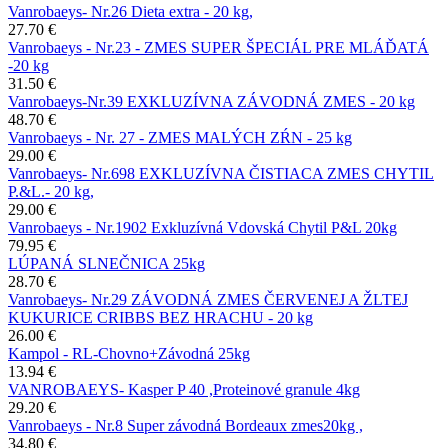
Vanrobaeys- Nr.26 Dieta extra - 20 kg,
27.70 €
Vanrobaeys - Nr.23 - ZMES SUPER ŠPECIÁL PRE MLÁĎATÁ
-20 kg
31.50 €
Vanrobaeys-Nr.39 EXKLUZÍVNA ZÁVODNÁ ZMES - 20 kg
48.70 €
Vanrobaeys - Nr. 27 - ZMES MALÝCH ZŔN - 25 kg
29.00 €
Vanrobaeys- Nr.698 EXKLUZÍVNA ČISTIACA ZMES CHYTIL
P.&L.- 20 kg,
29.00 €
Vanrobaeys - Nr.1902 Exkluzívná Vdovská Chytil P&L 20kg
79.95 €
LÚPANÁ SLNEČNICA 25kg
28.70 €
Vanrobaeys- Nr.29 ZÁVODNÁ ZMES ČERVENEJ A ŽLTEJ
KUKURICE CRIBBS BEZ HRACHU - 20 kg
26.00 €
Kampol - RL-Chovno+Závodná 25kg
13.94 €
VANROBAEYS- Kasper P 40 ,Proteinové granule 4kg
29.20 €
Vanrobaeys - Nr.8 Super závodná Bordeaux zmes20kg ,
34.80 €