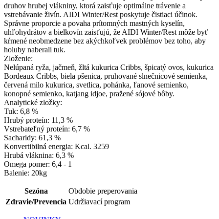
druhov hrubej vlákniny, ktorá zaisťuje optimálne trávenie a
vstrebávanie živín. AIDI Winter/Rest poskytuje čistiaci účinok.
Správne proporcie a povaha prítomných mastných kyselín,
uhľohydrátov a bielkovín zaisťujú, že AIDI Winter/Rest môže byť
kŕmené neobmedzene bez akýchkoľvek problémov bez toho, aby
holuby naberali tuk.
Zloženie:
Nelúpaná ryža, jačmeň, žltá kukurica Cribbs, špicatý ovos, kukurica
Bordeaux Cribbs, biela pšenica, pruhované slnečnicové semienka,
červená milo kukurica, svetlica, pohánka, ľanové semienko,
konopné semienko, katjang idjoe, pražené sójové bôby.
Analytické zložky:
Tuk: 6,8 %
Hrubý proteín: 11,3 %
Vstrebateľný proteín: 6,7 %
Sacharidy: 61,3 %
Konvertibilná energia: Kcal. 3259
Hrubá vláknina: 6,3 %
Omega pomer: 6,4 - 1
Balenie: 20kg
Sezóna
Obdobie preperovania
Zdravie/Prevencia
Udržiavací program