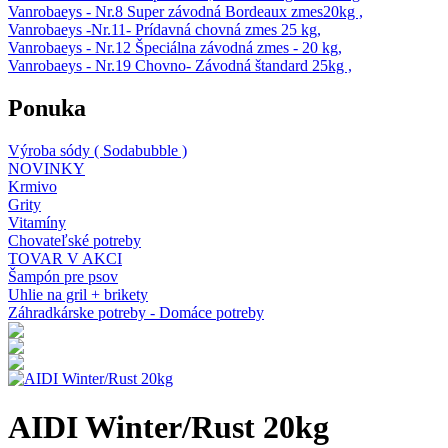
Vanrobaeys - Nr.8 Super závodná Bordeaux zmes20kg ,
Vanrobaeys -Nr.11- Prídavná chovná zmes 25 kg,
Vanrobaeys - Nr.12 Špeciálna závodná zmes - 20 kg,
Vanrobaeys - Nr.19 Chovno- Závodná štandard 25kg ,
Ponuka
Výroba sódy ( Sodabubble )
NOVINKY
Krmivo
Grity
Vitamíny
Chovateľské potreby
TOVAR V AKCI
Šampón pre psov
Uhlie na gril + brikety
Záhradkárske potreby - Domáce potreby
AIDI Winter/Rust 20kg