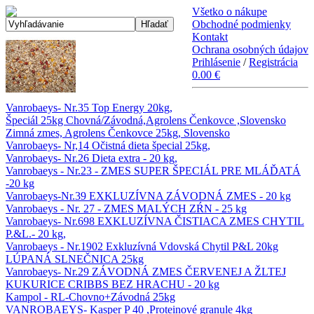
Všetko o nákupe
Obchodné podmienky
Hľadať
Kontakt
Ochrana osobných údajov
Prihlásenie
/
Registrácia
0.00 €
Vanrobaeys- Nr.35 Top Energy 20kg,
Špeciál 25kg Chovná/Závodná,Agrolens Čenkovce ,Slovensko
Zimná zmes, Agrolens Čenkovce 25kg, Slovensko
Vanrobaeys- Nr,14 Očistná dieta špecial 25kg,
Vanrobaeys- Nr.26 Dieta extra - 20 kg,
Vanrobaeys - Nr.23 - ZMES SUPER ŠPECIÁL PRE MLÁĎATÁ
-20 kg
Vanrobaeys-Nr.39 EXKLUZÍVNA ZÁVODNÁ ZMES - 20 kg
Vanrobaeys - Nr. 27 - ZMES MALÝCH ZŔN - 25 kg
Vanrobaeys- Nr.698 EXKLUZÍVNA ČISTIACA ZMES CHYTIL
P.&L.- 20 kg,
Vanrobaeys - Nr.1902 Exkluzívná Vdovská Chytil P&L 20kg
LÚPANÁ SLNEČNICA 25kg
Vanrobaeys- Nr.29 ZÁVODNÁ ZMES ČERVENEJ A ŽLTEJ
KUKURICE CRIBBS BEZ HRACHU - 20 kg
Kampol - RL-Chovno+Závodná 25kg
VANROBAEYS- Kasper P 40 ,Proteinové granule 4kg