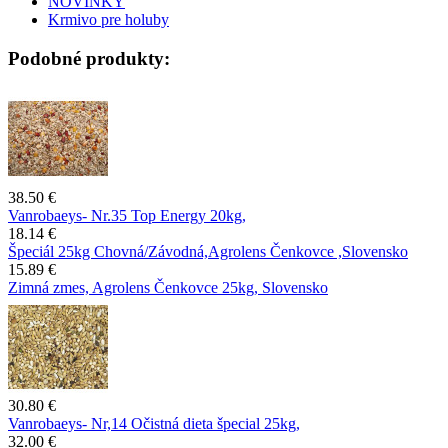
NOVINKY
Krmivo pre holuby
Podobné produkty:
38.50 €
Vanrobaeys- Nr.35 Top Energy 20kg,
18.14 €
Špeciál 25kg Chovná/Závodná,Agrolens Čenkovce ,Slovensko
15.89 €
Zimná zmes, Agrolens Čenkovce 25kg, Slovensko
30.80 €
Vanrobaeys- Nr,14 Očistná dieta špecial 25kg,
32.00 €