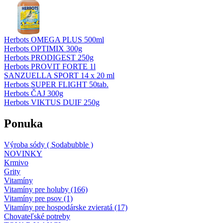
Herbots OMEGA PLUS 500ml
Herbots OPTIMIX 300g
Herbots PRODIGEST 250g
Herbots PROVIT FORTE 1l
SANZUELLA SPORT 14 x 20 ml
Herbots SUPER FLIGHT 50tab.
Herbots ČAJ 300g
Herbots VIKTUS DUIF 250g
Ponuka
Výroba sódy ( Sodabubble )
NOVINKY
Krmivo
Grity
Vitamíny
Vitamíny pre holuby (166)
Vitamíny pre psov (1)
Vitamíny pre hospodárske zvieratá (17)
Chovateľské potreby