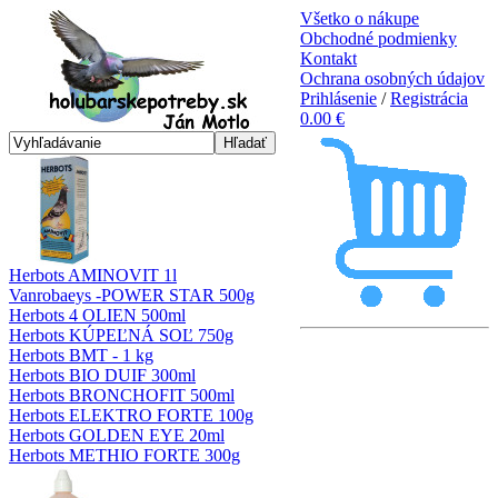
Všetko o nákupe
Obchodné podmienky
Kontakt
Ochrana osobných údajov
Prihlásenie
/
Registrácia
0.00 €
Hľadať
Herbots AMINOVIT 1l
Vanrobaeys -POWER STAR 500g
Herbots 4 OLIEN 500ml
Herbots KÚPEĽNÁ SOĽ 750g
Herbots BMT - 1 kg
Herbots BIO DUIF 300ml
Herbots BRONCHOFIT 500ml
Herbots ELEKTRO FORTE 100g
Herbots GOLDEN EYE 20ml
Herbots METHIO FORTE 300g