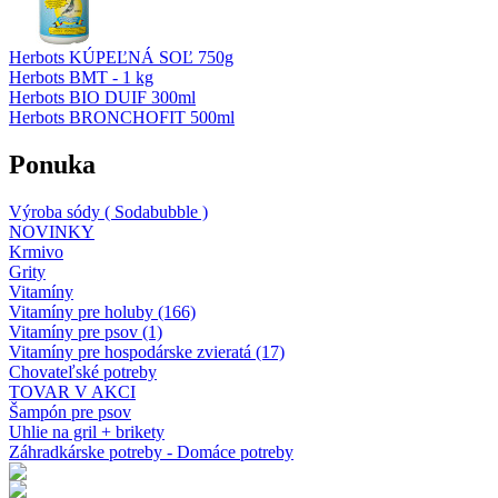
Herbots KÚPEĽNÁ SOĽ 750g
Herbots BMT - 1 kg
Herbots BIO DUIF 300ml
Herbots BRONCHOFIT 500ml
Ponuka
Výroba sódy ( Sodabubble )
NOVINKY
Krmivo
Grity
Vitamíny
Vitamíny pre holuby (166)
Vitamíny pre psov (1)
Vitamíny pre hospodárske zvieratá (17)
Chovateľské potreby
TOVAR V AKCI
Šampón pre psov
Uhlie na gril + brikety
Záhradkárske potreby - Domáce potreby