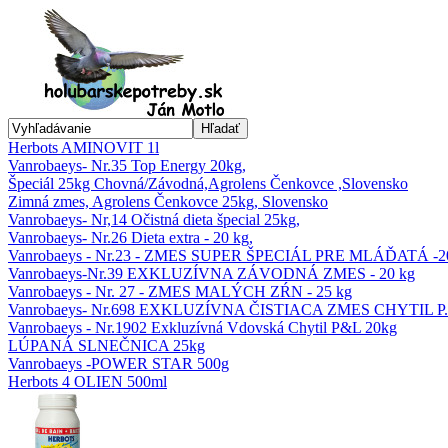
Hľadať
Herbots AMINOVIT 1l
Vanrobaeys- Nr.35 Top Energy 20kg,
Špeciál 25kg Chovná/Závodná,Agrolens Čenkovce ,Slovensko
Zimná zmes, Agrolens Čenkovce 25kg, Slovensko
Vanrobaeys- Nr,14 Očistná dieta špecial 25kg,
Vanrobaeys- Nr.26 Dieta extra - 20 kg,
Vanrobaeys - Nr.23 - ZMES SUPER ŠPECIÁL PRE MLÁĎATÁ -2
Vanrobaeys-Nr.39 EXKLUZÍVNA ZÁVODNÁ ZMES - 20 kg
Vanrobaeys - Nr. 27 - ZMES MALÝCH ZŔN - 25 kg
Vanrobaeys- Nr.698 EXKLUZÍVNA ČISTIACA ZMES CHYTIL P.&
Vanrobaeys - Nr.1902 Exkluzívná Vdovská Chytil P&L 20kg
LÚPANÁ SLNEČNICA 25kg
Vanrobaeys -POWER STAR 500g
Herbots 4 OLIEN 500ml