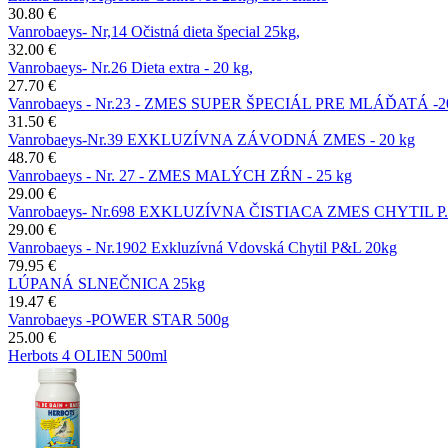
30.80 €
Vanrobaeys- Nr,14 Očistná dieta špecial 25kg,
32.00 €
Vanrobaeys- Nr.26 Dieta extra - 20 kg,
27.70 €
Vanrobaeys - Nr.23 - ZMES SUPER ŠPECIÁL PRE MLÁĎATÁ -2
31.50 €
Vanrobaeys-Nr.39 EXKLUZÍVNA ZÁVODNÁ ZMES - 20 kg
48.70 €
Vanrobaeys - Nr. 27 - ZMES MALÝCH ZŔN - 25 kg
29.00 €
Vanrobaeys- Nr.698 EXKLUZÍVNA ČISTIACA ZMES CHYTIL P.&
29.00 €
Vanrobaeys - Nr.1902 Exkluzívná Vdovská Chytil P&L 20kg
79.95 €
LÚPANÁ SLNEČNICA 25kg
19.47 €
Vanrobaeys -POWER STAR 500g
25.00 €
Herbots 4 OLIEN 500ml