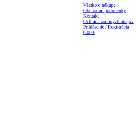
Všetko o nákupe
Obchodné podmienky
Kontakt
Ochrana osobných údajov
Prihlásenie
/
Registrácia
0.00 €