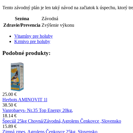
Tento závodný plán je len taký návod na začiatok k úspechu, ktorý tr
Sezóna
Závodná
Zdravie/Prevencia
Zvýšenie výkonu
Vitamíny pre holuby
Krmivo pre holuby
Podobné produkty:
25.00 €
Herbots AMINOVIT 1l
38.50 €
Vanrobaeys- Nr.35 Top Energy 20kg,
18.14 €
Špeciál 25kg Chovná/Závodná,Agrolens Čenkovce ,Slovensko
15.89 €
Zimná zmes, Agrolens Čenkovce 25kg, Slovensko