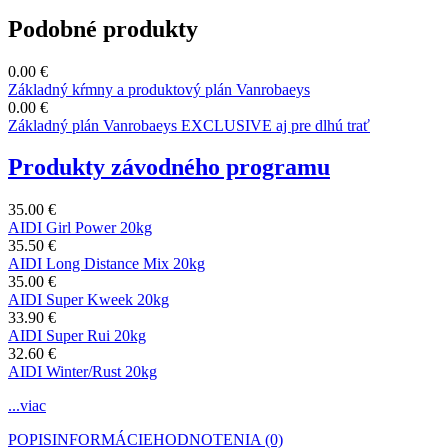
Podobné produkty
0.00 €
Základný kŕmny a produktový plán Vanrobaeys
0.00 €
Základný plán Vanrobaeys EXCLUSIVE aj pre dlhú trať
Produkty závodného programu
35.00 €
AIDI Girl Power 20kg
35.50 €
AIDI Long Distance Mix 20kg
35.00 €
AIDI Super Kweek 20kg
33.90 €
AIDI Super Rui 20kg
32.60 €
AIDI Winter/Rust 20kg
...viac
POPIS
INFORMÁCIE
HODNOTENIA (0)