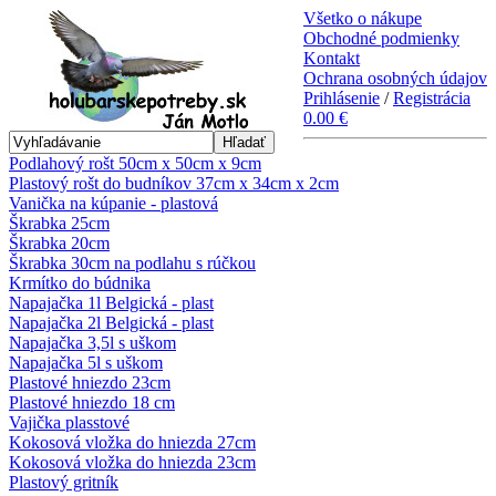
Všetko o nákupe
Obchodné podmienky
Kontakt
Ochrana osobných údajov
Prihlásenie
/
Registrácia
0.00 €
Hľadať
Podlahový rošt 50cm x 50cm x 9cm
Plastový rošt do budníkov 37cm x 34cm x 2cm
Vanička na kúpanie - plastová
Škrabka 25cm
Škrabka 20cm
Škrabka 30cm na podlahu s rúčkou
Krmítko do búdnika
Napajačka 1l Belgická - plast
Napajačka 2l Belgická - plast
Napajačka 3,5l s uškom
Napajačka 5l s uškom
Plastové hniezdo 23cm
Plastové hniezdo 18 cm
Vajička plasstové
Kokosová vložka do hniezda 27cm
Kokosová vložka do hniezda 23cm
Plastový gritník