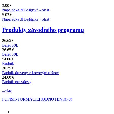
3.90 €
Napajačka 2l Belgická - plast
5.02 €
Napajačka 3l Belgická - plast
Produkty závodného programu
26.65 €
Barel 50L
26.65 €
Barel 50L
54.00 €
Budník
30.75 €
Budník drevený z kovovým roštom
24.60 €
Budnik pre vdovy
...viac
POPIS
INFORMÁCIE
HODNOTENIA (0)