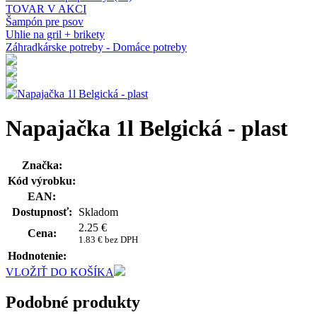
TOVAR V AKCI
Šampón pre psov
Uhlie na gril + brikety
Záhradkárske potreby - Domáce potreby
Napajačka 1l Belgická - plast
Značka:
Kód výrobku:
EAN:
Dostupnosť:
Skladom
2.25
€
Cena:
1.83 € bez DPH
Hodnotenie:
VLOŽIŤ DO KOŠÍKA
Podobné produkty