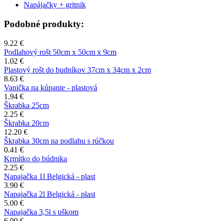
Napájačky + gritnik
Podobné produkty:
9.22 €
Podlahový rošt 50cm x 50cm x 9cm
1.02 €
Plastový rošt do budníkov 37cm x 34cm x 2cm
8.63 €
Vanička na kúpanie - plastová
1.94 €
Škrabka 25cm
2.25 €
Škrabka 20cm
12.20 €
Škrabka 30cm na podlahu s rúčkou
0.41 €
Krmítko do búdnika
2.25 €
Napajačka 1l Belgická - plast
3.90 €
Napajačka 2l Belgická - plast
5.00 €
Napajačka 3,5l s uškom
6.00 €