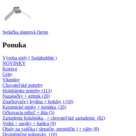
Sedačka plastová čierne
Ponuka
Výroba sódy ( Sodabubble )
NOVINKY
Krmivo
Grity
Vitamíny
Chovateľské potreby
Holubárske potreby (113)
Napájačky + gritnik (20)
Značkovače ( hydina + holuby ) (10)
Keramické misky + krmitka (26)
Očkovacia pištoľ + ihla (5)
Zariadenie holubnika , + chovateľské zariadenie (82)
Vedrá + spojky + hadica (9)
Obaly na vajíčka ( slepačie, prepeličie ) + váhy (8)
Dezinfekčné prípravky (10)