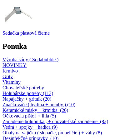
Sedačka plastová čierne
Ponuka
Výroba sódy ( Sodabubble )
NOVINKY
Krmivo
Grity
Vitamíny
Chovateľské potreby
Holubárske potreby (113)
Napájačky + gritnik (20)
Značkovače ( hydina + holuby ) (10)
Keramické misky + krmitka (26)
Očkovacia pištoľ + ihla (5)
Zariadenie holubnika , + chovateľské zariadenie (82)
Vedrá + spojky + hadica (9)
Obaly na vajíčka ( slepačie, prepeličie ) + váhy (8)
Dezinfekčné prípravky (10)