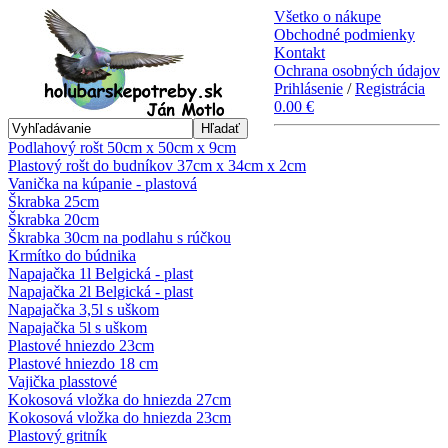
Všetko o nákupe
Obchodné podmienky
Kontakt
Ochrana osobných údajov
Prihlásenie
/
Registrácia
0.00 €
Hľadať
Podlahový rošt 50cm x 50cm x 9cm
Plastový rošt do budníkov 37cm x 34cm x 2cm
Vanička na kúpanie - plastová
Škrabka 25cm
Škrabka 20cm
Škrabka 30cm na podlahu s rúčkou
Krmítko do búdnika
Napajačka 1l Belgická - plast
Napajačka 2l Belgická - plast
Napajačka 3,5l s uškom
Napajačka 5l s uškom
Plastové hniezdo 23cm
Plastové hniezdo 18 cm
Vajička plasstové
Kokosová vložka do hniezda 27cm
Kokosová vložka do hniezda 23cm
Plastový gritník