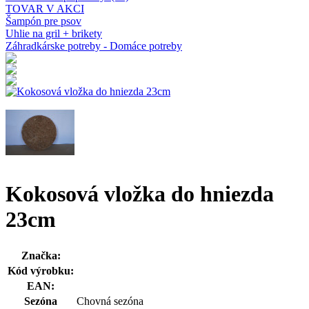
TOVAR V AKCI
Šampón pre psov
Uhlie na gril + brikety
Záhradkárske potreby - Domáce potreby
Kokosová vložka do hniezda
23cm
Značka:
Kód výrobku:
EAN:
Sezóna
Chovná sezóna