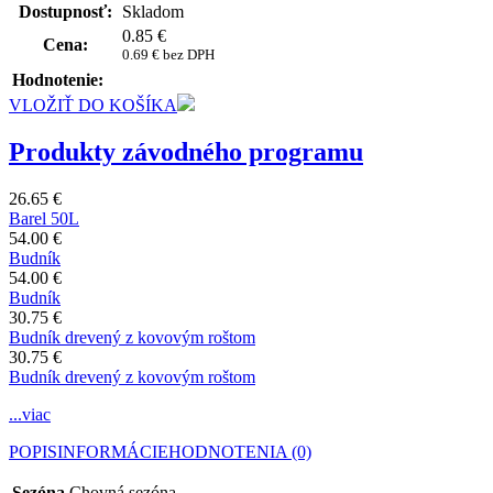
Dostupnosť:
Skladom
0.85
€
Cena:
0.69 € bez DPH
Hodnotenie:
VLOŽIŤ DO KOŠÍKA
Produkty závodného programu
26.65 €
Barel 50L
54.00 €
Budník
54.00 €
Budník
30.75 €
Budník drevený z kovovým roštom
30.75 €
Budník drevený z kovovým roštom
...viac
POPIS
INFORMÁCIE
HODNOTENIA (0)
Sezóna
Chovná sezóna